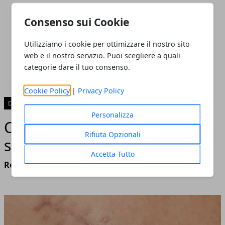
Consenso sui Cookie
Utilizziamo i cookie per ottimizzare il nostro sito
web e il nostro servizio. Puoi scegliere a quali
categorie dare il tuo consenso.
Cookie Policy
|
Privacy Policy
DISTURBO
Personalizza
Cervicale: tutto quello che
Rifiuta Opzionali
serve sapere
Accetta Tutto
Redazione
- marzo 21, 2022