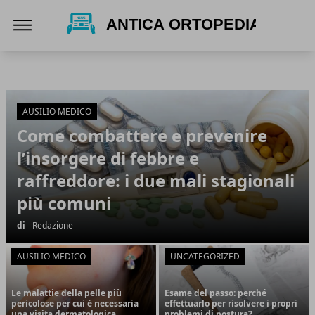
Antica Ortopedia
Antica Ortopedia
Articoli in Evidenza
AUSILIO MEDICO
Come combattere e prevenire
l’insorgere di febbre e
raffreddore: i due mali stagionali
più comuni
di
- Redazione
AUSILIO MEDICO
UNCATEGORIZED
Le malattie della pelle più
Esame del passo: perché
pericolose per cui è necessaria
effettuarlo per risolvere i propri
una visita dermatologica
problemi di postura?