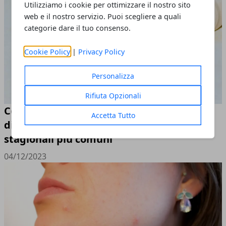
Utilizziamo i cookie per ottimizzare il nostro sito
web e il nostro servizio. Puoi scegliere a quali
categorie dare il tuo consenso.
Cookie Policy
|
Privacy Policy
Personalizza
Rifiuta Opzionali
Come combattere e prevenire l’insorgere
Accetta Tutto
di febbre e raffreddore: i due mali
stagionali più comuni
04/12/2023