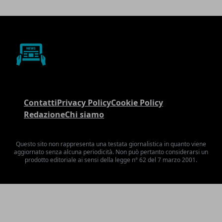
Contatti
Privacy Policy
Cookie Policy
Redazione
Chi siamo
Questo sito non rappresenta una testata giornalistica in quanto viene
aggiornato senza alcuna periodicità. Non può pertanto considerarsi un
prodotto editoriale ai sensi della legge n° 62 del 7 marzo 2001.