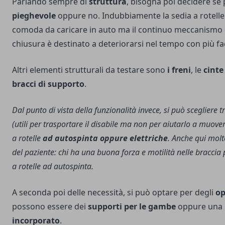
Parlando sempre di
struttura
, bisogna poi decidere se 
pieghevole
oppure no. Indubbiamente la sedia a rotelle
comoda da caricare in auto ma il continuo meccanismo 
chiusura è destinato a deteriorarsi nel tempo con più fac
Altri elementi strutturali da testare sono
i freni
, le
cinte
bracci di supporto
.
Dal punto di vista della funzionalità invece, si può scegliere t
(utili per trasportare il disabile ma non per aiutarlo a muove
a rotelle
ad autospinta oppure elettriche
. Anche qui molt
del paziente: chi ha una buona forza e motilità nelle braccia
a rotelle ad autospinta.
A seconda poi delle necessità, si può optare per degli
op
possono essere dei
supporti per le gambe
oppure una 
incorporato
.