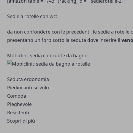
[amazon table = "743" tracking_id = " sedierotelle-21"]
Sedie a rotelle con wc:
da non confondere con le precedenti, le sedie a rotelle
presentano un foro sotto la seduta dove inserire il
vano
Mobiclinc sedia con ruote da bagno
Seduta ergonomia
Piedini anti-scivolo
Comoda
Pieghevole
Resistente
Scopri di più