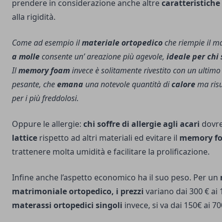
prendere in considerazione anche altre
caratteristiche
alla rigidità.
Come ad esempio il
materiale ortopedico
che riempie il m
a molle
consente un’ areazione più agevole,
ideale per chi 
Il
memory foam
invece è solitamente rivestito con un ultimo 
pesante, che
emana
una notevole quantità di
calore
ma risu
per i più freddolosi.
Oppure le allergie:
chi soffre di allergie agli acari
dovre
lattice
rispetto ad altri materiali ed evitare il
memory f
trattenere molta umidità e facilitare la prolificazione.
Infine anche l’aspetto economico ha il suo peso. Per un
matrimoniale ortopedico, i prezzi
variano dai 300 € ai 1
materassi ortopedici singoli
invece, si va dai 150€ ai 7