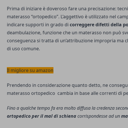
Prima di iniziare è doveroso fare una precisazione: tecn
materasso “ortopedico”. L’aggettivo è utilizzato nel ca
indicare supporti in grado di
correggere difetti della p
deambulazione, funzione che un materasso non può svo
conseguenza si tratta di un’attribuzione impropria ma c
di uso comune.
Il migliore su amazon
Prendendo in considerazione quanto detto, ne consegue 
materasso ortopedico cambia in base alle correnti di p
Fino a qualche tempo fa era molto diffusa la credenza seco
ortopedico per il mal di schiena
corrispondesse ad un
ma