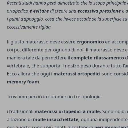
Recenti studi hanno però dimostrato che lo scopo principale
ortopedico
è evitare
di creare una
eccessiva pressione
e a
i punti d’appoggio, cosa che invece accade se la superficie su c
eccessivamente rigida.
Il giusto materasso deve essere
ergonomico
ed accomp
corpo, differente per ognuno di noi. Il materasso deve 
maniera tale da permettere il
completo rilassamento
d
vertebrale, che supporta il nostro peso durante tutto l’a
Ecco allora che oggi i
materassi ortopedici
sono conside
memory foam
.
Troviamo perciò in commercio tre tipologie:
i tradizionali
materassi ortopedici a molle.
Sono rigidi 
all’azione di
molle insacchettate,
ognuna indipendente d
per questo sono i più adatti a sostenere
pesi important