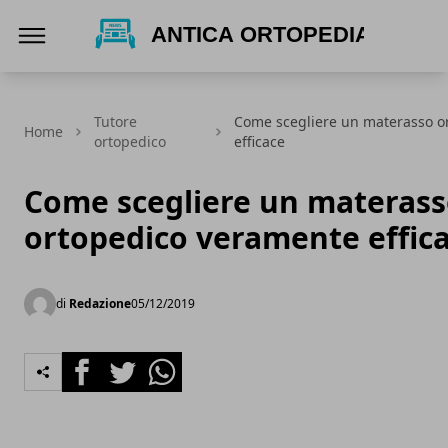
Antica Ortopedia
Tutore
Come scegliere un materasso o
Home
ortopedico
efficace
Come scegliere un materas
ortopedico veramente effic
di
Redazione
05/12/2019
Facebook
Twitter
Whatsapp