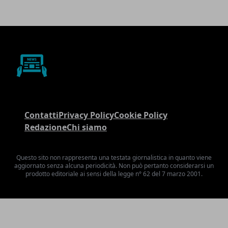
Contatti
Privacy Policy
Cookie Policy
Redazione
Chi siamo
Questo sito non rappresenta una testata giornalistica in quanto viene
aggiornato senza alcuna periodicità. Non può pertanto considerarsi un
prodotto editoriale ai sensi della legge n° 62 del 7 marzo 2001.