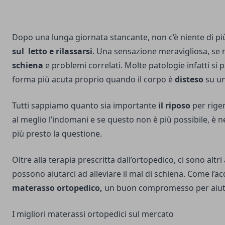
Dopo una lunga giornata stancante, non c’è niente di più
sul letto e rilassarsi
. Una sensazione meravigliosa, se
schiena
e problemi correlati. Molte patologie infatti si 
forma più acuta proprio quando il corpo è
disteso
su u
Tutti sappiamo quanto sia importante
il riposo
per rigen
al meglio l’indomani e se questo non è più possibile, è n
più presto la questione.
Oltre alla terapia prescritta dall’ortopedico, ci sono altr
possono aiutarci ad alleviare il mal di schiena. Come l’ac
materasso ortopedico,
un buon compromesso per aiuta
I migliori materassi ortopedici sul mercato