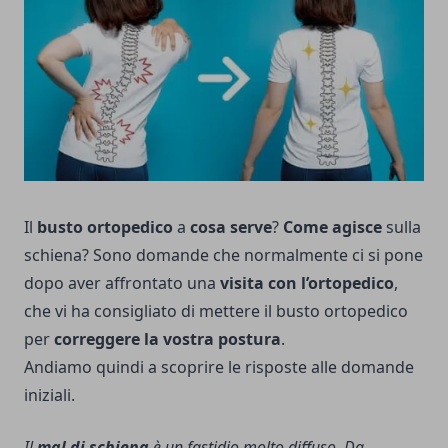
Il
busto ortopedico
a
cosa serve
?
Come agisce
sulla
schiena? Sono domande che normalmente ci si pone
dopo aver affrontato una
visita con l’ortopedico
,
che vi ha consigliato di mettere il busto ortopedico
per
correggere la vostra postura
.
Andiamo quindi a scoprire le risposte alle domande
iniziali.
Il
mal di schiena
è un fastidio molto diffuso. Da