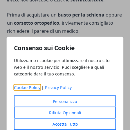
Prima di acquistare un
busto per la schiena
oppure
un
corsetto ortopedico
, è vivamente consigliato
richiedere il parere di un medico.
In alcuni casi sono sufficienti qualche seduta di
Consenso sui Cookie
fisioterapia
o di
ginnastica posturale
e non è
necessario un supporto per la schiena.
Utilizziamo i cookie per ottimizzare il nostro sito
Altre volte, nei casi più gravi è necessario per
web e il nostro servizio. Puoi scegliere a quali
alleviare i dolori,
correggere la postura
e seguire
categorie dare il tuo consenso.
correttamente la terapia riabilitativa prescritta dal
Cookie Policy
|
Privacy Policy
medico.
Personalizza
Rifiuta Opzionali
Accetta Tutto
Facebook
Twitter
Whatsapp