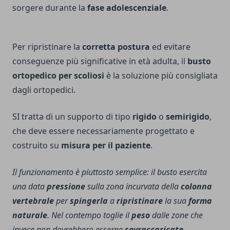
sorgere durante la
fase adolescenziale
.
Per ripristinare la
corretta postura
ed evitare
conseguenze più significative in età adulta, il
busto
ortopedico per scoliosi
è la soluzione più consigliata
dagli ortopedici.
SI tratta di un supporto di tipo
rigido
o
semirigido
,
che deve essere necessariamente progettato e
costruito su
misura per il paziente
.
Il funzionamento è piuttosto semplice: il busto esercita
una data
pressione
sulla zona incurvata della
colonna
vertebrale
per
spingerla
a
ripristinare
la sua
forma
naturale
. Nel contempo toglie il
peso
dalle zone che
invece non dovrebbero esserne
sovraccaricate
.