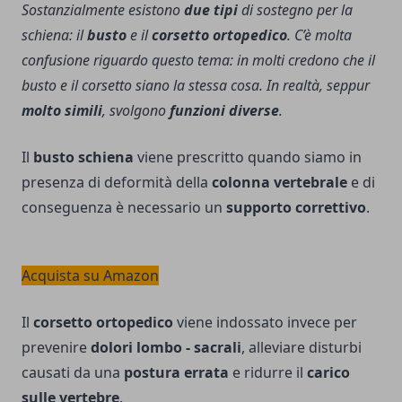
Sostanzialmente esistono
due tipi
di sostegno per la
schiena: il
busto
e il
corsetto ortopedico
. C’è molta
confusione riguardo questo tema: in molti credono che il
busto e il corsetto siano la stessa cosa. In realtà, seppur
molto simili
, svolgono
funzioni diverse
.
Il
busto schiena
viene prescritto quando siamo in
presenza di deformità della
colonna vertebrale
e di
conseguenza è necessario un
supporto correttivo
.
Acquista su Amazon
Il
corsetto ortopedico
viene indossato invece per
prevenire
dolori lombo - sacrali
, alleviare disturbi
causati da una
postura errata
e ridurre il
carico
sulle vertebre
.