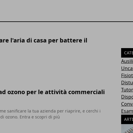
re l'aria di casa per battere il
CAT
Ausil
Unca
Fisio
Dist
Tuto
ad ozono per le attività commerciali
Dispo
Conv
Esame
me sanificare la tua azienda per riaprire, e cerchi i
 di ozono. Entra e scopri di più
ART