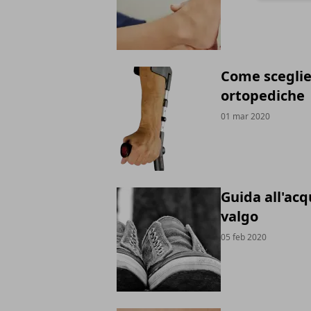
Come sceglie
ortopediche
01 mar 2020
Guida all'acq
valgo
05 feb 2020