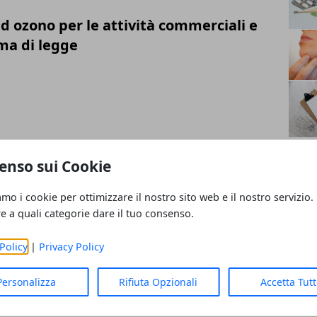
ad ozono per le attività commerciali e
ma di legge
'acquisto della sedia a rotelle:
enso sui Cookie
ti e detrazioni fiscali
amo i cookie per ottimizzare il nostro sito web e il nostro servizio.
re a quali categorie dare il tuo consenso.
Policy
|
Privacy Policy
antari sportivi su misura a Roma
Personalizza
Rifiuta Opzionali
Accetta Tut