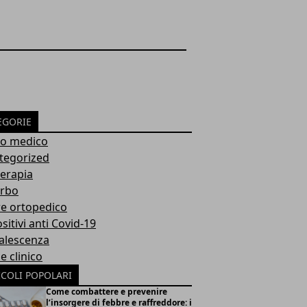
EGORIE
io medico
tegorized
terapia
urbo
re ortopedico
sitivi anti Covid-19
alescenza
 clinico
ICOLI POPOLARI
Come combattere e prevenire
l’insorgere di febbre e raffreddore: i