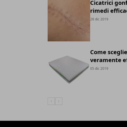
Cicatrici gon
rimedi efficac
28 dic 2019
Come sceglie
veramente ef
05 dic 2019
Articolo Precedente
Articolo Successivo