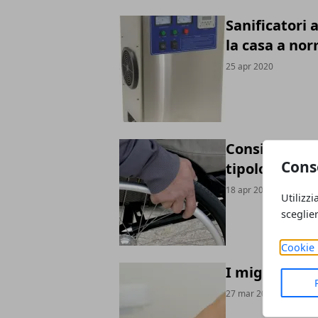
Sanificatori 
la casa a nor
25 apr 2020
Consigli per l
Cons
tipologie, cos
18 apr 2020
Utilizzi
sceglie
Cookie 
I migliori pl
27 mar 2020